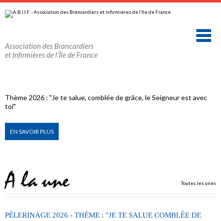
Aller
Outils
au
personnels
contenu.
|
Aller
à
la
Association des Brancardiers
navigation
et Infirmières de l'Île de France
Thème 2026 : "Je te salue, comblée de grâce, le Seigneur est avec
toi"
EN SAVOIR PLUS
A la une
Toutes les unes
PÈLERINAGE 2026 - THÈME : "JE TE SALUE COMBLÉE DE