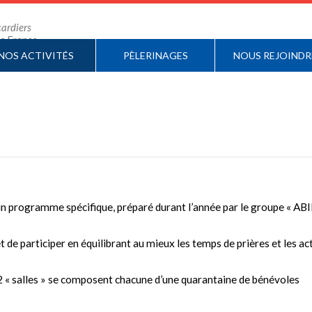
ardiers
 de France
NOS ACTIVITÉS
PÈLERINAGES
NOUS REJOINDR
un programme spécifique, préparé durant l’année par le groupe « ABI
 de participer en équilibrant au mieux les temps de prières et les ac
s 2 « salles » se composent chacune d’une quarantaine de bénévoles