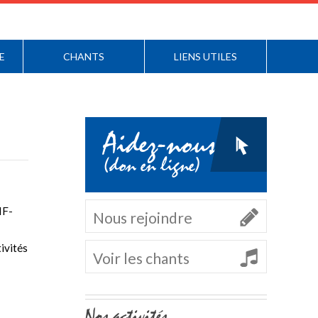
E
CHANTS
LIENS UTILES
Aidez-nous
(don en ligne)
IF-
Nous rejoindre
tivités
Voir les chants
Navigation
Nos activités