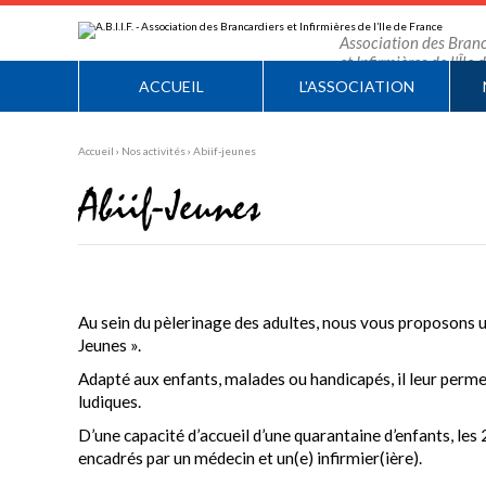
Aller
Outils
au
personnels
contenu.
Association des Branc
|
et Infirmières de l'Île
Aller
à
ACCUEIL
L'ASSOCIATION
la
navigation
Accueil
›
Nos activités
›
Abiif-jeunes
Abiif-Jeunes
Au sein du pèlerinage des adultes, nous vous proposons 
Jeunes ».
Adapté aux enfants, malades ou handicapés, il leur permet
ludiques.
D’une capacité d’accueil d’une quarantaine d’enfants, le
encadrés par un médecin et un(e) infirmier(ière).