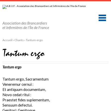
Aller
Outils
au
personnels
contenu.
|
Aller
à
la
Association des Brancardiers
navigation
et Infirmières de l'Île de France
Accueil
›
Chants
›
Tantum ergo
Tantum ergo
Tantum ergo
Tantum ergo, Sacramentum
Veneremur cernui :
Et antiquum documentum,
Novo cedat ritui :
Praestet fides suplementum,
Sensuum defectui.
Genitori, Genitoque,