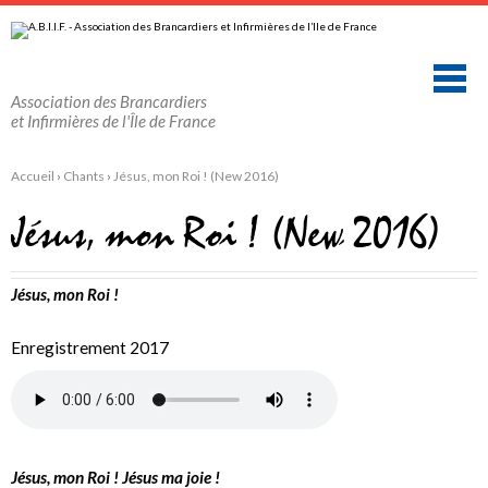
Aller
Outils
au
personnels
contenu.
|
Aller
à
la
Association des Brancardiers
navigation
et Infirmières de l'Île de France
Accueil
›
Chants
›
Jésus, mon Roi ! (New 2016)
Jésus, mon Roi ! (New 2016)
Jésus, mon Roi !
Enregistrement 2017
Jésus, mon Roi ! Jésus ma joie !