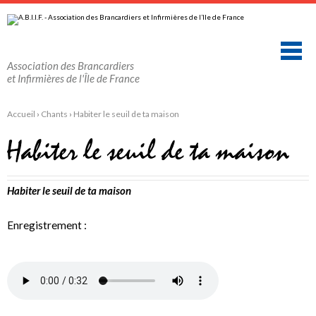
Aller
Outils
au
personnels
contenu.
|
Aller
à
la
Association des Brancardiers
navigation
et Infirmières de l'Île de France
Accueil
›
Chants
›
Habiter le seuil de ta maison
Habiter le seuil de ta maison
Habiter le seuil de ta maison
Enregistrement :