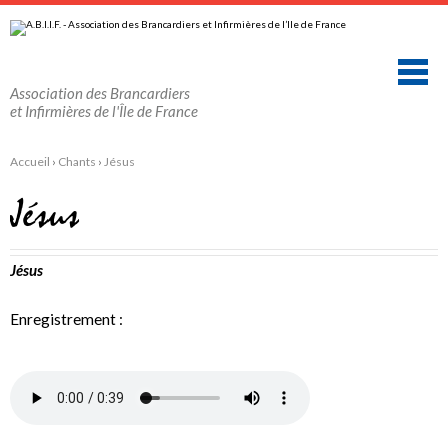
Aller
Outils
au
personnels
contenu.
|
Aller
à
la
Association des Brancardiers
navigation
et Infirmières de l'Île de France
Accueil
›
Chants
›
Jésus
Jésus
Jésus
Enregistrement :