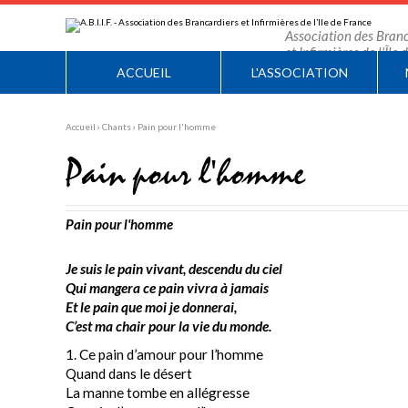
Aller
Outils
au
personnels
contenu.
Association des Branc
|
et Infirmières de l'Île
Aller
à
ACCUEIL
L'ASSOCIATION
la
navigation
Accueil
›
Chants
›
Pain pour l'homme
Pain pour l'homme
Pain pour l'homme
Je suis le pain vivant, descendu du ciel
Qui mangera ce pain vivra à jamais
Et le pain que moi je donnerai,
C’est ma chair pour la vie du monde.
1. Ce pain d’amour pour l’homme
Quand dans le désert
La manne tombe en allégresse