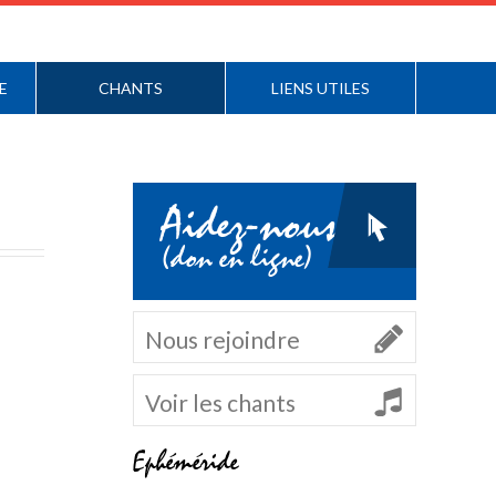
E
CHANTS
LIENS UTILES
Aidez-nous
(don en ligne)
Nous rejoindre
Voir les chants
Ephéméride