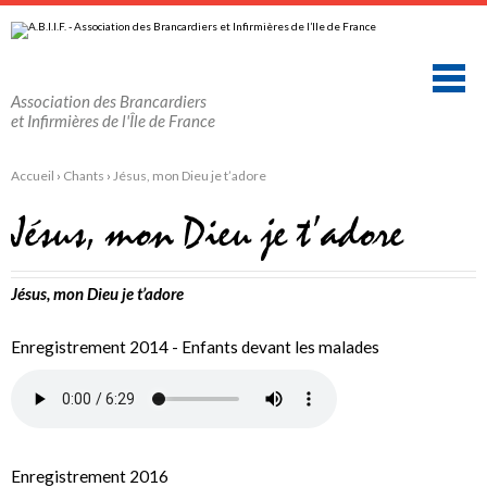
Aller
Outils
au
personnels
contenu.
|
Aller
à
la
Association des Brancardiers
navigation
et Infirmières de l'Île de France
Accueil
›
Chants
›
Jésus, mon Dieu je t’adore
Jésus, mon Dieu je t’adore
Jésus, mon Dieu je t’adore
Enregistrement 2014 - Enfants devant les malades
Enregistrement 2016