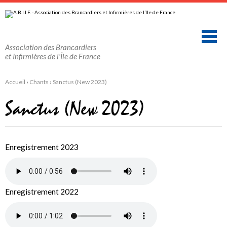
Aller
Outils
au
personnels
contenu.
|
Aller
à
la
Association des Brancardiers
navigation
et Infirmières de l'Île de France
Accueil
›
Chants
›
Sanctus (New 2023)
Sanctus (New 2023)
Enregistrement 2023
Enregistrement 2022