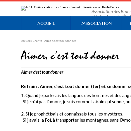
Aller
Outils
au
personnels
contenu.
Association des Branc
|
et Infirmières de l'Île
Aller
à
ACCUEIL
L'ASSOCIATION
la
navigation
Accueil
›
Chants
›
Aimer, c’est tout donner
Aimer, c’est tout donner
Aimer c'est tout donner
Refrain : Aimer, c’est tout donner (ter) et se donner
1. Quand je parlerais les langues des hommes et des ange
Si je n’ai pas l’amour, je suis comme l’airain qui sonne, ou
2. Si je prophétisais et connaissais tous les mystères,
Si j’avais la Foi, à transporter les montagnes, sans l’Amour