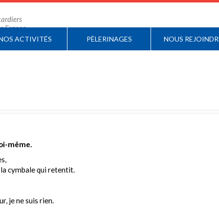
ardiers
 de France
NOS ACTIVITÉS
PÈLERINAGES
NOUS REJOINDR
 soi-même.
s,
 la cymbale qui retentit.
, je ne suis rien.