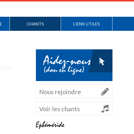
E
CHANTS
LIENS UTILES
Aidez-nous
(don en ligne)
Nous rejoindre
Voir les chants
Ephéméride