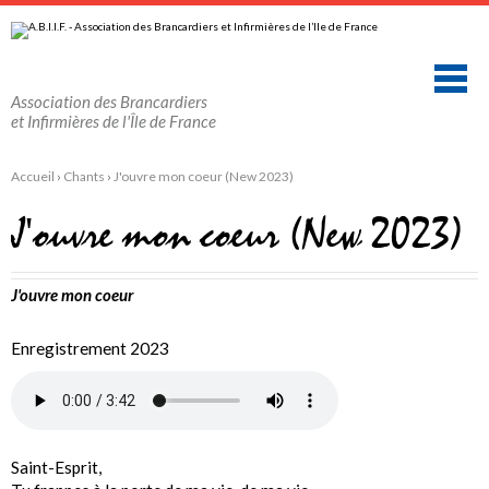
Aller
Outils
au
personnels
contenu.
|
Aller
à
la
Association des Brancardiers
navigation
et Infirmières de l'Île de France
Accueil
›
Chants
›
J'ouvre mon coeur (New 2023)
J'ouvre mon coeur (New 2023)
J'ouvre mon coeur
Enregistrement 2023
Saint-Esprit,