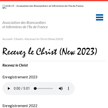
Aller
Outils
au
personnels
contenu.
|
Aller
à
la
Association des Brancardiers
navigation
et Infirmières de l'Île de France
Accueil
›
Chants
›
Recevez le Christ (New 2023)
Recevez le Christ (New 2023)
Recevez le Christ
Enregistrement 2023
Enregistrement 2022