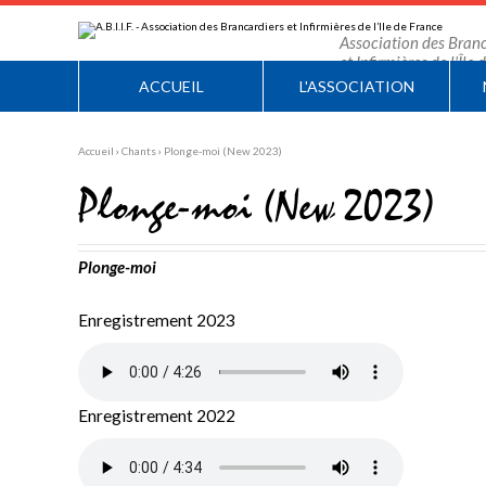
Aller
Outils
au
personnels
contenu.
Association des Branc
|
et Infirmières de l'Île
Aller
à
ACCUEIL
L'ASSOCIATION
la
navigation
Accueil
›
Chants
›
Plonge-moi (New 2023)
Plonge-moi (New 2023)
Plonge-moi
Enregistrement 2023
Enregistrement 2022