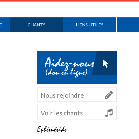
E
CHANTS
LIENS UTILES
Aidez-nous
(don en ligne)
Nous rejoindre
Voir les chants
Ephéméride