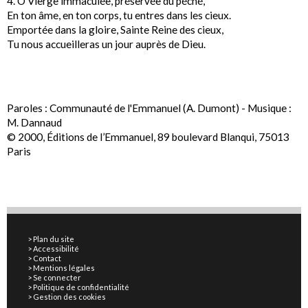
4. Ô Vierge immaculée, préservée du péché,
En ton âme, en ton corps, tu entres dans les cieux.
Emportée dans la gloire, Sainte Reine des cieux,
Tu nous accueilleras un jour auprès de Dieu.
Paroles : Communauté de l'Emmanuel (A. Dumont) - Musique :
M. Dannaud
© 2000, Éditions de l’Emmanuel, 89 boulevard Blanqui, 75013
Paris
Plan du site
Accessibilité
Contact
Mentions légales
Se connecter
Politique de confidentialité
Gestion des cookies