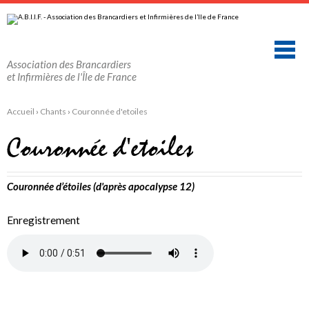
Aller
Outils
au
personnels
contenu.
|
Aller
à
la
Association des Brancardiers
navigation
et Infirmières de l'Île de France
Accueil
›
Chants
›
Couronnée d'etoiles
Couronnée d'etoiles
Couronnée d’étoiles (d'après apocalypse 12)
Enregistrement