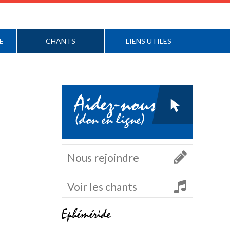
E
CHANTS
LIENS UTILES
Aidez-nous
(don en ligne)
Nous rejoindre
Voir les chants
Ephéméride