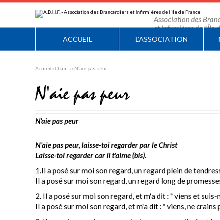
Aller
Outils
au
personnels
contenu.
Association des Branc
|
et Infirmières de l'Île
Aller
à
ACCUEIL
L'ASSOCIATION
la
navigation
Accueil
›
Chants
›
N'aie pas peur
N'aie pas peur
N'aie pas peur
N'aie pas peur, laisse-toi regarder par le Christ
Laisse-toi regarder car il t'aime (bis).
1.Il a posé sur moi son regard, un regard plein de tendres
Il a posé sur moi son regard, un regard long de promesse
2. Il a posé sur moi son regard, et m'a dit : " viens et suis-m
Il a posé sur moi son regard, et m'a dit : " viens, ne crains p