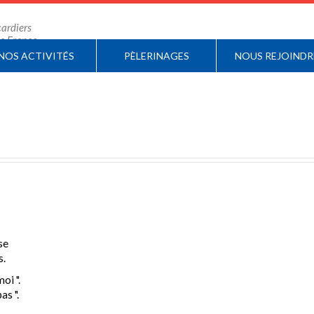
ardiers
 de France
NOS ACTIVITÉS
PÈLERINAGES
NOUS REJOINDR
se
s.
oi ".
as ".