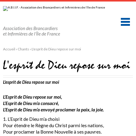
Aller
Outils
au
personnels
contenu.
|
Aller
à
la
Association des Brancardiers
navigation
et Infirmières de l'Île de France
Accueil
›
Chants
›
L'esprit de Dieu repose sur moi
L'esprit de Dieu repose sur moi
L'esprit de Dieu repose sur moi
L’Esprit de Dieu repose sur moi,
L’Esprit de Dieu m’a consacré,
L’Esprit de Dieu m’a envoyé proclamer la paix, la joie.
1. L’Esprit de Dieu m’a choisi
Pour étendre le Règne du Christ parmi les nations,
Pour proclamer la Bonne Nouvelle à ses pauvres.