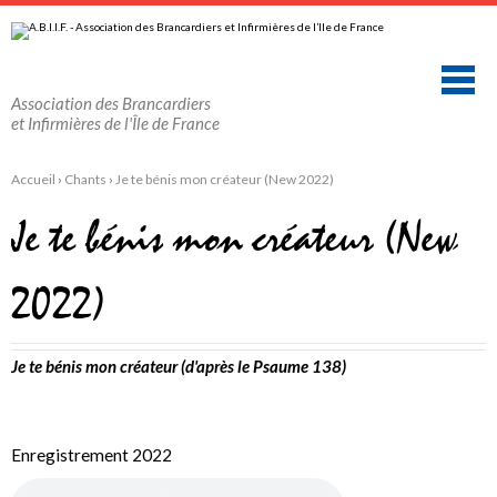
Aller
Outils
au
personnels
contenu.
|
Aller
à
la
Association des Brancardiers
navigation
et Infirmières de l'Île de France
Accueil
›
Chants
›
Je te bénis mon créateur (New 2022)
Je te bénis mon créateur (New
2022)
Je te bénis mon créateur (d'après le Psaume 138)
Enregistrement 2022