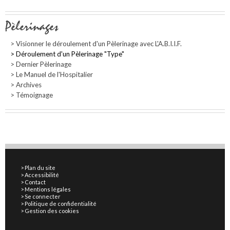
Navigation
Pèlerinages
Visionner le déroulement d'un Pèlerinage avec L'A.B.I.I.F.
Déroulement d'un Pèlerinage "Type"
Dernier Pèlerinage
Le Manuel de l'Hospitalier
Archives
Témoignage
Plan du site
Accessibilité
Contact
Mentions légales
Se connecter
Politique de confidentialité
Gestion des cookies