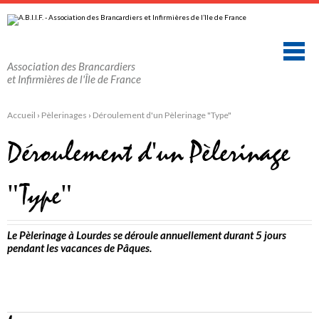
Aller
Outils
au
personnels
contenu.
|
Aller
à
la
Association des Brancardiers
navigation
et Infirmières de l'Île de France
Accueil
›
Pèlerinages
›
Déroulement d'un Pèlerinage "Type"
Déroulement d'un Pèlerinage
"Type"
Le Pèlerinage à Lourdes se déroule annuellement durant 5 jours
pendant les vacances de Pâques.