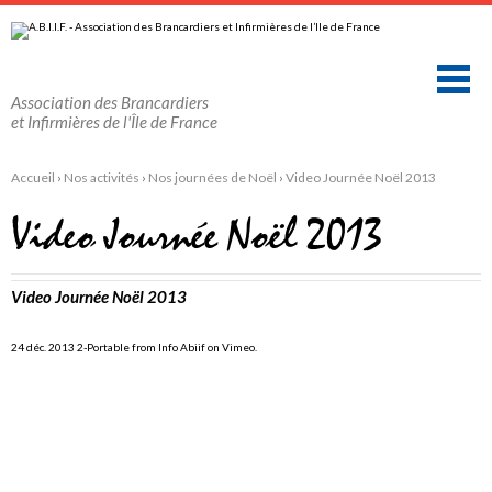
Aller
Outils
au
personnels
contenu.
|
Aller
à
la
Association des Brancardiers
navigation
et Infirmières de l'Île de France
Accueil
›
Nos activités
›
Nos journées de Noël
›
Video Journée Noël 2013
Video Journée Noël 2013
Video Journée Noël 2013
24 déc. 2013 2-Portable
from
Info Abiif
on
Vimeo
.