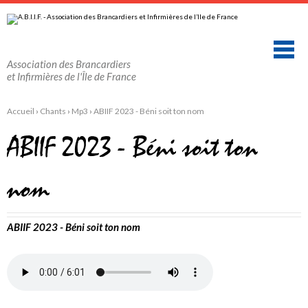
Aller
Outils
au
personnels
contenu.
|
Aller
à
la
Association des Brancardiers
navigation
et Infirmières de l'Île de France
Accueil
›
Chants
›
Mp3
›
ABIIF 2023 - Béni soit ton nom
ABIIF 2023 - Béni soit ton
nom
ABIIF 2023 - Béni soit ton nom