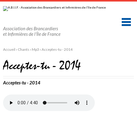
Aller
Outils
au
personnels
contenu.
|
Aller
à
la
Association des Brancardiers
navigation
et Infirmières de l'Île de France
Accueil
›
Chants
›
Mp3
›
Acceptes-tu - 2014
Acceptes-tu - 2014
Acceptes-tu - 2014