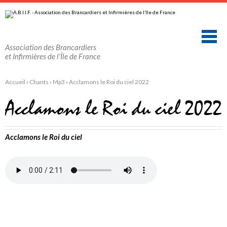
Aller
Outils
au
personnels
contenu.
|
Aller
à
la
Association des Brancardiers
navigation
et Infirmières de l'Île de France
Accueil
›
Chants
›
Mp3
›
Acclamons le Roi du ciel 2022
Acclamons le Roi du ciel 2022
Acclamons le Roi du ciel