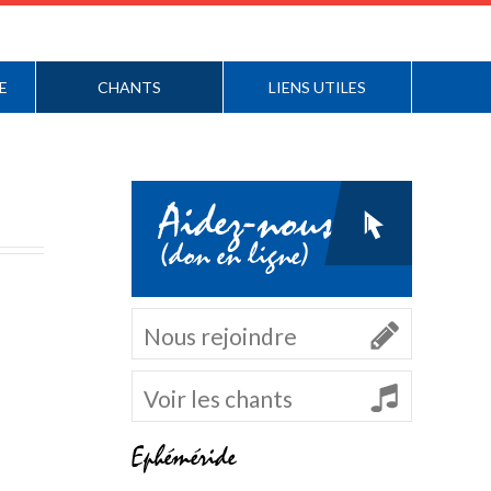
E
CHANTS
LIENS UTILES
Aidez-nous
(don en ligne)
Nous rejoindre
Voir les chants
Ephéméride