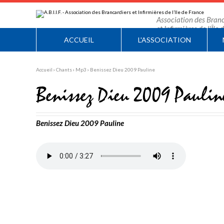
Aller
Outils
au
personnels
contenu.
Association des Branc
|
et Infirmières de l'Île
Aller
à
ACCUEIL
L'ASSOCIATION
la
navigation
Accueil
›
Chants
›
Mp3
›
Benissez Dieu 2009 Pauline
Benissez Dieu 2009 Paulin
Benissez Dieu 2009 Pauline