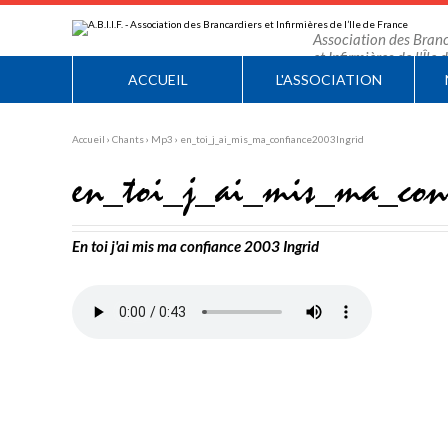
Aller
Outils
au
personnels
contenu.
Association des Branc
|
et Infirmières de l'Île
Aller
à
ACCUEIL
L'ASSOCIATION
la
navigation
Accueil
›
Chants
›
Mp3
›
en_toi_j_ai_mis_ma_confiance2003Ingrid
en_toi_j_ai_mis_ma_conf
En toi j'ai mis ma confiance 2003 Ingrid