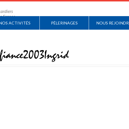
ardiers
 de France
NOS ACTIVITÉS
PÈLERINAGES
NOUS REJOINDR
iance2003Ingrid