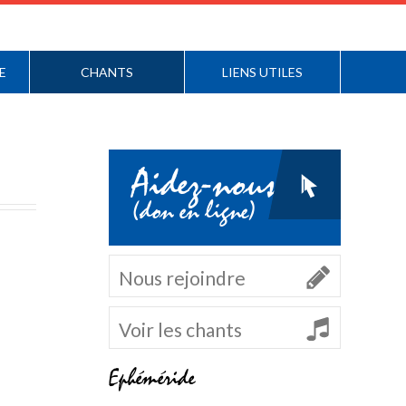
E
CHANTS
LIENS UTILES
Aidez-nous
(don en ligne)
Nous rejoindre
Voir les chants
Ephéméride