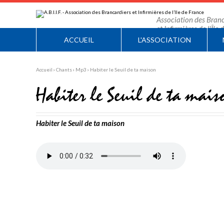
Aller
Outils
au
personnels
contenu.
Association des Branc
|
et Infirmières de l'Île
Aller
à
ACCUEIL
L'ASSOCIATION
la
navigation
Accueil
›
Chants
›
Mp3
›
Habiter le Seuil de ta maison
Habiter le Seuil de ta mais
Habiter le Seuil de ta maison