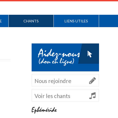
E
CHANTS
LIENS UTILES
Aidez-nous
(don en ligne)
Nous rejoindre
Voir les chants
Ephéméride