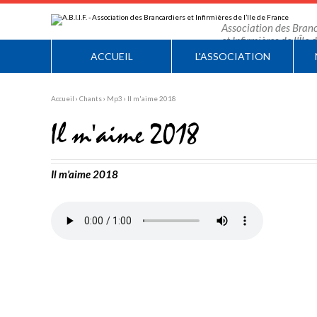
Aller
Outils
au
personnels
contenu.
Association des Branc
|
et Infirmières de l'Île
Aller
à
ACCUEIL
L'ASSOCIATION
la
navigation
Accueil
›
Chants
›
Mp3
›
Il m'aime 2018
Il m'aime 2018
Il m'aime 2018