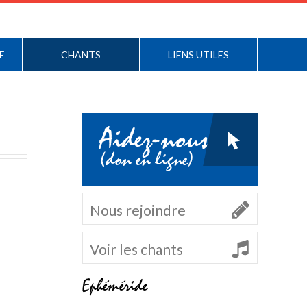
E
CHANTS
LIENS UTILES
Aidez-nous
(don en ligne)
Nous rejoindre
Voir les chants
Ephéméride