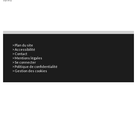
bytes)
Plan du site
Accessibilité
Contact
Mentions légales
Se connecter
Politique de confidentialité
Gestion des cookies