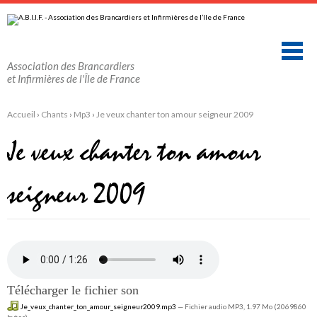
Aller
Outils
au
personnels
contenu.
|
Aller
à
la
Association des Brancardiers
navigation
et Infirmières de l'Île de France
Accueil
›
Chants
›
Mp3
›
Je veux chanter ton amour seigneur 2009
Je veux chanter ton amour
seigneur 2009
Télécharger le fichier son
Je_veux_chanter_ton_amour_seigneur2009.mp3
— Fichier audio MP3, 1.97 Mo (2069860