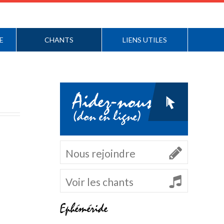
E
CHANTS
LIENS UTILES
Aidez-nous
(don en ligne)
Nous rejoindre
Voir les chants
Ephéméride