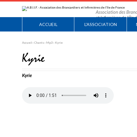
Aller
Outils
au
personnels
contenu.
Association des Branc
|
et Infirmières de l'Île
Aller
à
ACCUEIL
L'ASSOCIATION
la
navigation
Accueil
›
Chants
›
Mp3
›
Kyrie
Kyrie
Kyrie