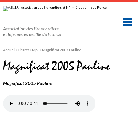
Aller
Outils
au
personnels
contenu.
|
Aller
à
la
Association des Brancardiers
navigation
et Infirmières de l'Île de France
Accueil
›
Chants
›
Mp3
›
Magnificat 2005 Pauline
Magnificat 2005 Pauline
Magnificat 2005 Pauline