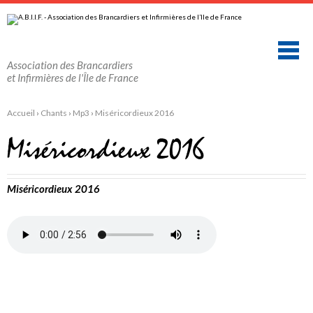
Aller
Outils
au
personnels
contenu.
|
Aller
à
la
Association des Brancardiers
navigation
et Infirmières de l'Île de France
Accueil
›
Chants
›
Mp3
›
Miséricordieux 2016
Miséricordieux 2016
Miséricordieux 2016