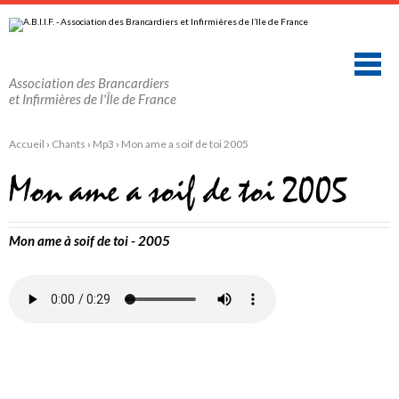
Aller
Outils
au
personnels
contenu.
|
Aller
à
la
Association des Brancardiers
navigation
et Infirmières de l'Île de France
Accueil
›
Chants
›
Mp3
›
Mon ame a soif de toi 2005
Mon ame a soif de toi 2005
Mon ame à soif de toi - 2005