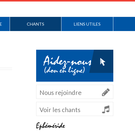
E
CHANTS
LIENS UTILES
Aidez-nous
(don en ligne)
Nous rejoindre
Voir les chants
Ephéméride