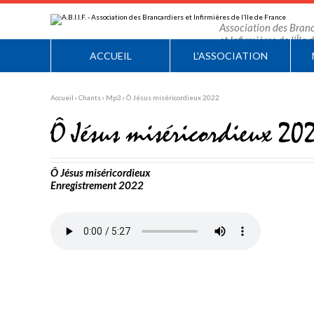
Aller
Outils
au
personnels
contenu.
Association des Branc
|
et Infirmières de l'Île
Aller
à
ACCUEIL
L'ASSOCIATION
la
navigation
Accueil
›
Chants
›
Mp3
›
Ô Jésus miséricordieux 2022
Ô Jésus miséricordieux 20
Ô Jésus miséricordieux
Enregistrement 2022