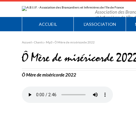
Aller
Outils
au
personnels
contenu.
Association des Branc
|
et Infirmières de l'Île
Aller
à
ACCUEIL
L'ASSOCIATION
la
navigation
Accueil
›
Chants
›
Mp3
›
Ô Mère de miséricorde 2022
Ô Mère de miséricorde 202
Ô Mère de miséricorde 2022