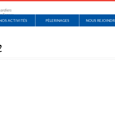
ardiers
 de France
NOS ACTIVITÉS
PÈLERINAGES
NOUS REJOINDR
2