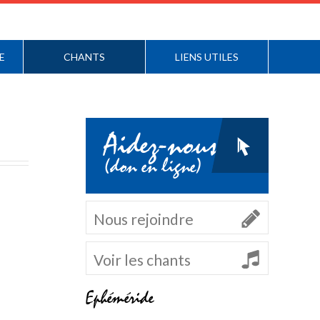
E
CHANTS
LIENS UTILES
Aidez-nous
(don en ligne)
Nous rejoindre
Voir les chants
Ephéméride