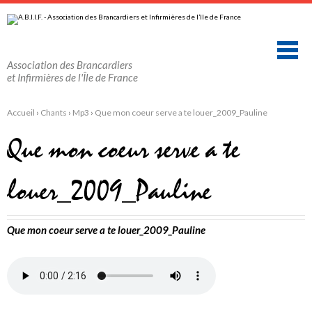
Aller
Outils
au
personnels
contenu.
|
Aller
à
la
Association des Brancardiers
navigation
et Infirmières de l'Île de France
Accueil
›
Chants
›
Mp3
›
Que mon coeur serve a te louer_2009_Pauline
Que mon coeur serve a te
louer_2009_Pauline
Que mon coeur serve a te louer_2009_Pauline