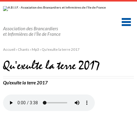
Aller
Outils
au
personnels
contenu.
|
Aller
à
la
Association des Brancardiers
navigation
et Infirmières de l'Île de France
Accueil
›
Chants
›
Mp3
›
Qu'exulte la terre 2017
Qu'exulte la terre 2017
Qu'exulte la terre 2017