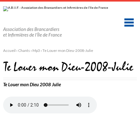
Aller
Outils
au
personnels
contenu.
|
Aller
à
la
Association des Brancardiers
navigation
et Infirmières de l'Île de France
Accueil
›
Chants
›
Mp3
›
Te Louer mon Dieu-2008-Julie
Te Louer mon Dieu-2008-Julie
Te Louer mon Dieu 2008 Julie