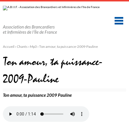
Aller
Outils
au
personnels
contenu.
|
Aller
à
la
Association des Brancardiers
navigation
et Infirmières de l'Île de France
Accueil
›
Chants
›
Mp3
›
Ton amour, ta puissance-2009-Pauline
Ton amour, ta puissance-
2009-Pauline
Ton amour, ta puissance 2009 Pauline