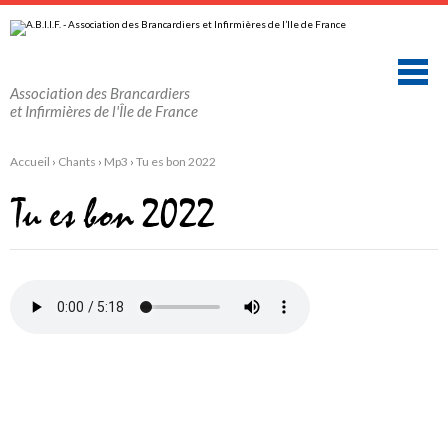
Aller
Outils
au
personnels
contenu.
|
Aller
à
la
Association des Brancardiers
navigation
et Infirmières de l'Île de France
Accueil
›
Chants
›
Mp3
›
Tu es bon 2022
Tu es bon 2022