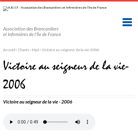
Aller
Outils
au
personnels
contenu.
|
Aller
à
la
Association des Brancardiers
navigation
et Infirmières de l'Île de France
Accueil
›
Chants
›
Mp3
›
Victoire au seigneur de la vie-2006
Victoire au seigneur de la vie-
2006
Victoire au seigneur de la vie - 2006