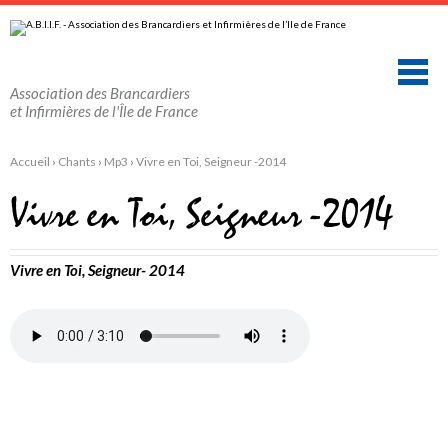
Aller
Outils
au
personnels
contenu.
|
Aller
à
la
Association des Brancardiers
navigation
et Infirmières de l'Île de France
Accueil
›
Chants
›
Mp3
›
Vivre en Toi, Seigneur -2014
Vivre en Toi, Seigneur -2014
Vivre en Toi, Seigneur- 2014