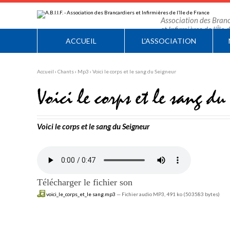
Aller
Outils
au
personnels
contenu.
Association des Branc
|
et Infirmières de l'Île
Aller
à
ACCUEIL
L'ASSOCIATION
la
navigation
Accueil
›
Chants
›
Mp3
›
Voici le corps et le sang du Seigneur
Voici le corps et le sang du
Voici le corps et le sang du Seigneur
Télécharger le fichier son
voici_le_corps_et_le sang.mp3
— Fichier audio MP3, 491 ko (503583 bytes)