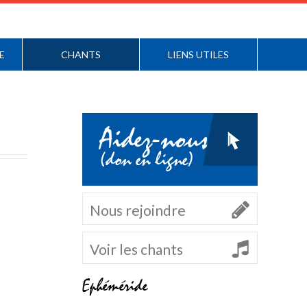
E
CHANTS
LIENS UTILES
Aidez-nous
(don en ligne)
Nous rejoindre
Voir les chants
Ephéméride