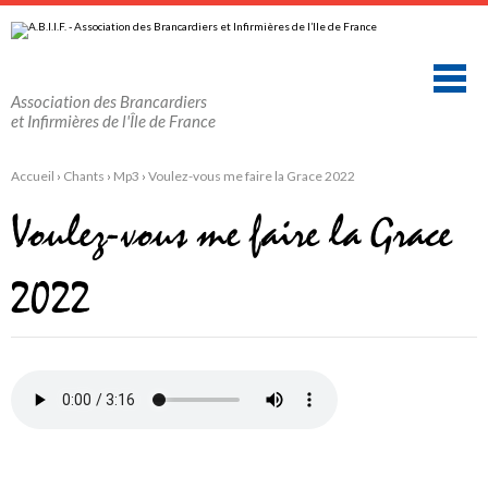
Aller
Outils
au
personnels
contenu.
|
Aller
à
la
Association des Brancardiers
navigation
et Infirmières de l'Île de France
Accueil
›
Chants
›
Mp3
›
Voulez-vous me faire la Grace 2022
Voulez-vous me faire la Grace
2022