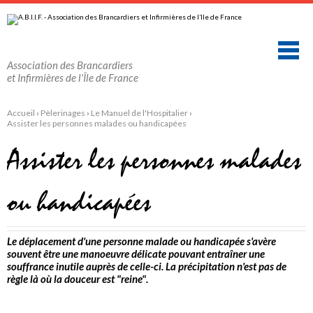
Aller
Outils
au
personnels
contenu.
|
Aller
à
la
Association des Brancardiers
navigation
et Infirmières de l'Île de France
Accueil
›
Pèlerinages
›
Le Manuel de l'Hospitalier
›
Assister les personnes malades ou handicapées
Assister les personnes malades
ou handicapées
Le déplacement d'une personne malade ou handicapée s'avère
souvent être une manoeuvre délicate pouvant entraîner une
souffrance inutile auprès de celle-ci. La précipitation n'est pas de
règle là où la douceur est "reine".