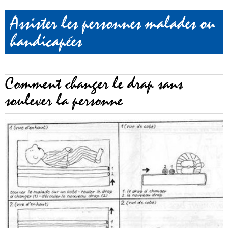
Assister les personnes malades ou
handicapées
Comment changer le drap sans
soulever la personne