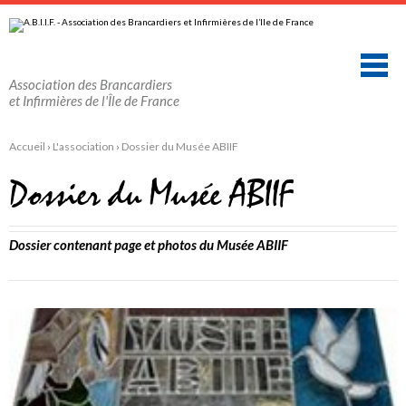
Aller
Outils
au
personnels
contenu.
|
Aller
à
la
Association des Brancardiers
navigation
et Infirmières de l'Île de France
Accueil
›
L'association
›
Dossier du Musée ABIIF
Dossier du Musée ABIIF
Dossier contenant page et photos du Musée ABIIF