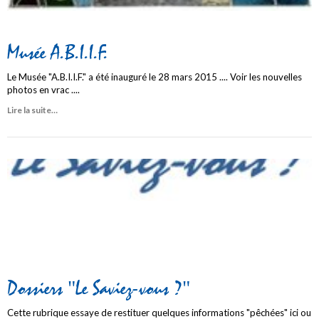
Musée A.B.I.I.F.
Le Musée "A.B.I.I.F." a été inauguré le 28 mars 2015 .... Voir les nouvelles
photos en vrac ....
Lire la suite…
Dossiers "Le Saviez-vous ?"
Cette rubrique essaye de restituer quelques informations "pêchées" ici ou