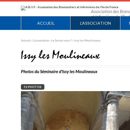
Aller
Outils
au
personnels
contenu.
Association des Branc
|
et Infirmières de l'Île
Aller
à
ACCUEIL
L'ASSOCIATION
la
navigation
Accueil
›
L'association
›
Le Saviez-vous ?
›
Issy les Moulineaux
Issy les Moulineaux
Photos du Séminaire d'Issy les Moulineaux
51 PHOTOS