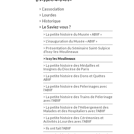
L'association
Lourdes
Historique
Le Saviez-vous ?
La petite histoire du Musée « ABIIF »
L'inauguration du Musée « ABIIF »
Présentation du Séminaire Saint-Sulpice
d’Issy-les-Moulineaux
Issy les Moulineaux
La petite histoire des Médailles et
Insignes du Diocèse de Paris
La petite histoire des Dons et Quêtes
ABIIF
La petite histoire des Pèlerinages avec
l'ABIIF
La petite histoire des Trains de Pèlerinage
avec l'ABIIF
La petite histoire de l'Hébergement des
Malades et des Hospitaliers avec l'ABIIF
La petite histoire des Cérémonies et
Activités à Lourdes avec l'ABIIF
Ils ont fait l'ABIIF