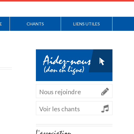
E
CHANTS
LIENS UTILES
Aidez-nous
(don en ligne)
Nous rejoindre
Voir les chants
Navigation
L'association