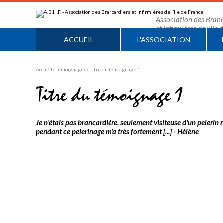
Aller
Outils
au
personnels
contenu.
Association des Branc
|
et Infirmières de l'Île
Aller
à
ACCUEIL
L'ASSOCIATION
la
navigation
Accueil
›
Témoignages
›
Titre du témoignage 1
Titre du témoignage 1
Je n'étais pas brancardière, seulement visiteuse d'un pelerin m
pendant ce pelerinage m'a très fortement [...] - Hélène