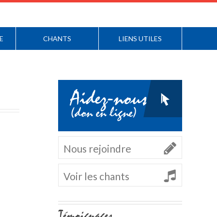
E
CHANTS
LIENS UTILES
Aidez-nous
(don en ligne)
Nous rejoindre
Voir les chants
Navigation
Témoignages