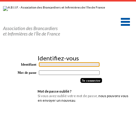
Aller
Outils
au
personnels
contenu.
|
Aller
à
la
Association des Brancardiers
navigation
et Infirmières de l'Île de France
Identifiant
Mot de passe
Mot de passe oublié ?
Si vous avez oublié votre mot de passe,
nous pouvons vous
en envoyer un nouveau
.