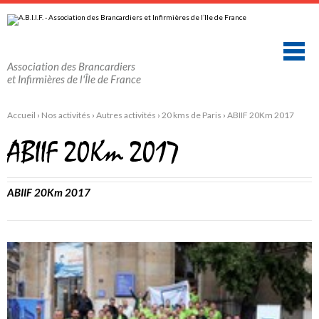
Aller
Outils
au
personnels
contenu.
|
Aller
à
la
Association des Brancardiers
navigation
et Infirmières de l'Île de France
Accueil
›
Nos activités
›
Autres activités
›
20 kms de Paris
›
ABIIF 20Km 2017
ABIIF 20Km 2017
ABIIF 20Km 2017