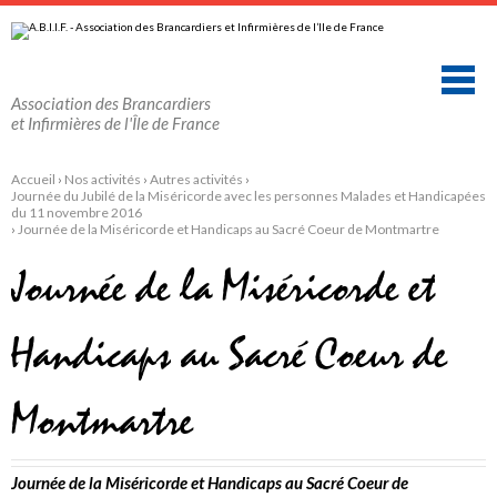
Aller
Outils
au
personnels
contenu.
|
Aller
à
la
Association des Brancardiers
navigation
et Infirmières de l'Île de France
Accueil
›
Nos activités
›
Autres activités
›
Journée du Jubilé de la Miséricorde avec les personnes Malades et Handicapées
du 11 novembre 2016
›
Journée de la Miséricorde et Handicaps au Sacré Coeur de Montmartre
Journée de la Miséricorde et
Handicaps au Sacré Coeur de
Montmartre
Journée de la Miséricorde et Handicaps au Sacré Coeur de