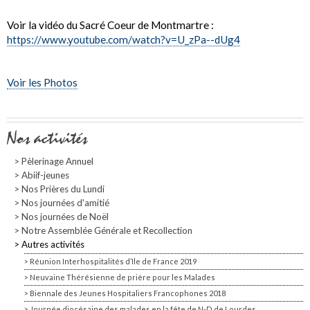
Voir la vidéo du Sacré Coeur de Montmartre :
https://www.youtube.com/watch?v=U_zPa--dUg4
Voir les Photos
Navigation
Nos activités
Pèlerinage Annuel
Abiif-jeunes
Nos Prières du Lundi
Nos journées d'amitié
Nos journées de Noël
Notre Assemblée Générale et Recollection
Autres activités
Réunion Interhospitalités d’Ile de France 2019
Neuvaine Thérésienne de prière pour les Malades
Biennale des Jeunes Hospitaliers Francophones 2018
Journée diocésaine des malades en la fête de N-D de Lourdes