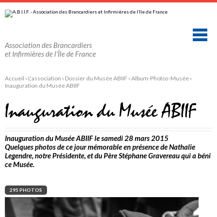
Aller
Outils
au
personnels
contenu.
|
Aller
à
la
Association des Brancardiers
navigation
et Infirmières de l'Île de France
Accueil
›
L'association
›
Dossier du Musée ABIIF
›
Album-Photos-Musée
›
Inauguration du Musée ABIIF
Inauguration du Musée ABIIF
Inauguration du Musée ABIIF le samedi 28 mars 2015
Quelques photos de ce jour mémorable en présence de Nathalie
Legendre, notre Présidente, et du Père Stéphane Gravereau qui a béni
ce Musée.
295 PHOTOS